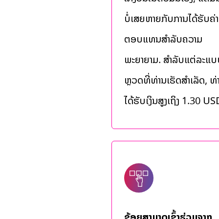
ບໍ່ເສຍຫາຍກັບການໄດ້ຮັບຄ່າ
ຕອບແທນສໍາລັບຄວາມ
ພະຍາຍາມ. ສໍາລັບແຕ່ລະແບ
ຫຼວດທີ່ທ່ານເຮັດສໍາເລັດ, ທ
ໄດ້ຮັບເງິນສູງເຖິງ 1.30 US
ຂ້ອຍສາມາດເຂົ້າຮ່ວມຈາກ