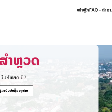
ໜ້າຫຼັກ
FAQ - ຄໍາຖາ
ສໍາຫຼວດ
າງມີປະໂຫຍດ ບໍ?
າສູ່ລະບົບບັນຊີຂອງທ່ານ