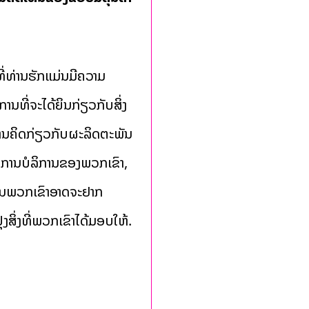
ໍ້ທີ່ທ່ານຮັກແມ່ນມີຄວາມ
ການທີ່ຈະໄດ້ຍິນກ່ຽວກັບສິ່ງ
່ານຄິດກ່ຽວກັບຜະລິດຕະພັນ
 ການບໍລິການຂອງພວກເຂົາ,
ນັ້ນພວກເຂົາອາດຈະຢາກ
ຸງສິ່ງທີ່ພວກເຂົາໄດ້ມອບໃຫ້.