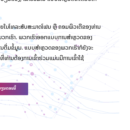
າຍດາຍໃນໂທລະສັບສະມາດໂຟນ ຫຼື ຄອມພິວເຕີຂອງທ່ານ
ວກເຮົາ. ພວກເຮົາອອກແບບການສໍາຫຼວດຂອງ
ຕື່ມຂໍ້ມູນ. ແບບສໍາຫຼວດຂອງພວກເຮົາກໍຍັງຈະ
ີ່ທ່ານຕ້ອງການເຂົ້າຮ່ວມແມ່ນມີການເຂົ້າໃຊ້
ບຽນຕອນນີ້