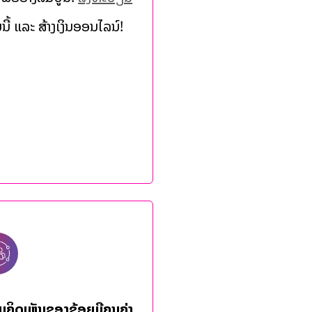
ີ້ ແລະ ສ້າງເງິນອອນໄລນ໌!
ມຄິດເຫັນຂອງຂ້ອຍມີຄຸນຄ່າ