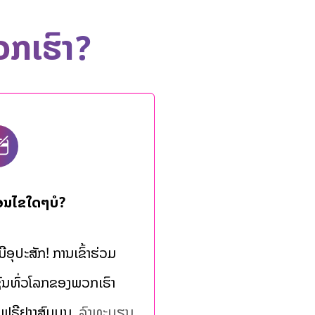
ວກເຮົາ?
ື່ອນໄຂໃດໆບໍ?
່ມີອຸປະສັກ! ການເຂົ້າຮ່ວມ
ຊົນທົ່ວໂລກຂອງພວກເຮົາ
ຟຣີຢ່າງສົມບູນ.
ລົງທະບຽນ