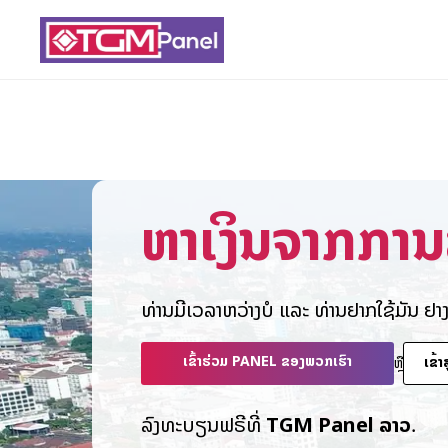
ຫາເງິນຈາກການ
ທ່ານມີເວລາຫວ່າງບໍ ແລະ ທ່ານຢາກໃຊ້ມັນ ຢ່
ເຂົ້າຮ່ວມ PANEL ຂອງພວກເຮົາ
ເຂົ້
ຫຼື
ລົງທະບຽນຟຣີທີ່
TGM Panel ລາວ
.