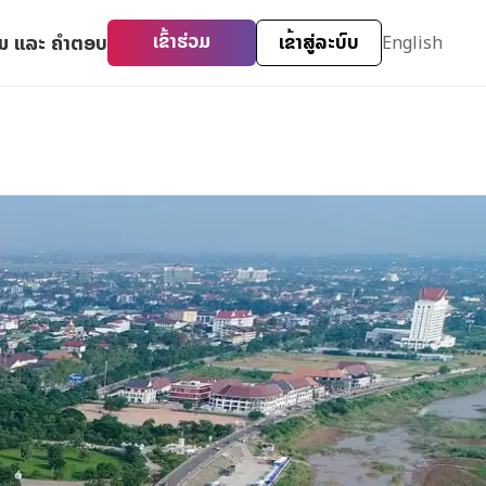
ມ ແລະ ຄໍາຕອບ
ເຂົ້າຮ່ວມ
ເຂົ້າສູ່ລະບົບ
English