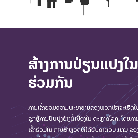
ສ້າງການປ່ຽນແປງໃ
ຮ່ວມກັນ
ການເຂົ້າຮ່ວມຄວາມພະຍາຍາມຂອງພວກເຮົາຈະເຮັດໃ
ຊຸກຍູ້ການປັບປຸງຢ່າງຕໍ່ເນື່ອງໃນ ຕະຫຼາດໂລກ. ໂດຍ
ເຂົ້າຮ່ວມໃນ ການສໍາຫຼວດທີ່ໄດ້ຮັບຄ່າຕອບແທນ ຂອ