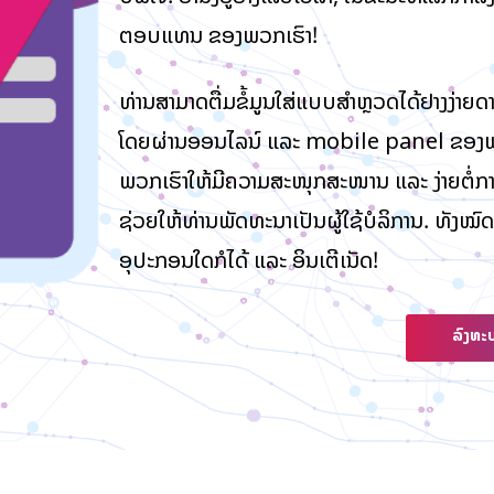
ຕອບແທນ ຂອງພວກເຮົາ!
ທ່ານສາມາດຕື່ມຂໍ້ມູນໃສ່ແບບສໍາຫຼວດໄດ້ຢ່າງງ່
ໂດຍຜ່ານອອນໄລນ໌ ແລະ mobile panel ຂອງພ
ພວກເຮົາໃຫ້ມີຄວາມສະໜຸກສະໜານ ແລະ ງ່າຍຕໍ່ການ
ຊ່ວຍໃຫ້ທ່ານພັດທະນາເປັນຜູ້ໃຊ້ບໍລິການ. ທັງໝົດທ
ອຸປະກອນໃດກໍໄດ້ ແລະ ອິນເຕີເນັດ!
ລົງທະ