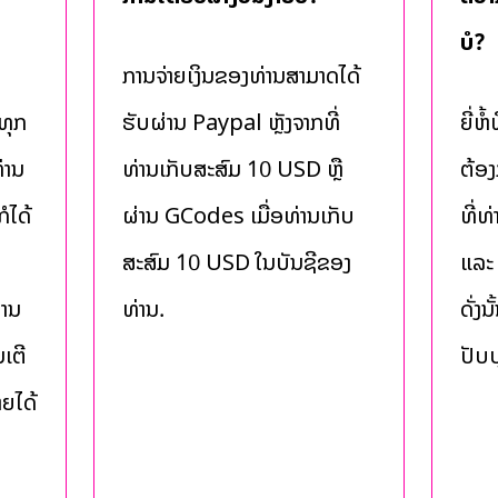
ບໍ?
ການຈ່າຍເງິນຂອງທ່ານສາມາດໄດ້
ທຸກ
ຮັບຜ່ານ Paypal ຫຼັງຈາກທີ່
ຍີ່ຫ
່ານ
ທ່ານເກັບສະສົມ 10 USD ຫຼື
ຕ້ອງ
ໍໄດ້
ຜ່ານ GCodes ເມື່ອທ່ານເກັບ
ທີ່ທ
ສະສົມ 10 USD ໃນບັນຊີຂອງ
ແລະ
່ານ
ທ່ານ.
ດັ່ງ
ນເຕີ
ປັບປ
າຍໄດ້