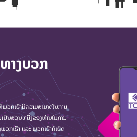
ນທາງບວກ
ຫ້ພວກເຮົາມີຄວາມສາມາດໃນການ
ການເປັນສ່ວນຫນຶ່ງຂອງທ່ານໃນການ
ງພວກເຮົາ ແລະ ພວກເຮົາກໍເຮັດ