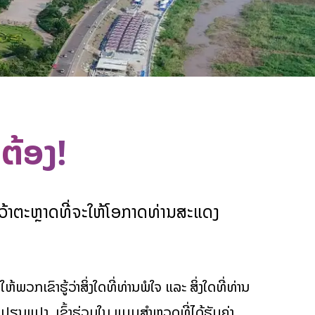
ກຕ້ອງ!
້າຕະຫຼາດທີ່ຈະໃຫ້ໂອກາດທ່ານສະແດງ
 ໃຫ້ພວກເຂົາຮູ້ວ່າສິ່ງໃດທີ່ທ່ານພໍໃຈ ແລະ ສິ່ງໃດທີ່ທ່ານ
ຳລັງປ່ຽນແປງ, ເຂົ້າຮ່ວມໃນ ແບບສຳຫຼວດທີ່ໄດ້ຮັບຄ່າ