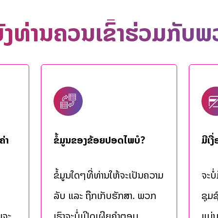
ັງທ່ານຄວນເຂົ້າຮ່ວມກັບພ
ຄ່າ
ຂໍ້ມູນຂອງຂ້ອຍປອດໄພບໍ?
ມີເງ
ຂໍ້​ມູນ​ໃດໆ​ທີ່​ທ່ານ​​ໃຫ້​ຈະ​ເປັນ​ຄວາມ​
ຈະບໍ
ລັບ ​ແລະ​ ຖືກເກັບຮັກສາ​. ພວກ
ຊຸມ
ນຈະ
ເຮົາຈະບໍ່ເປີດເຜີຍຄໍາຕອບ
ແມ່ນ