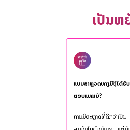
ເປັນຫຍ
ແບບສຳຫຼວດທາງມືຖືໄດ້ຮັບ
ຕອບແທນບໍ?
ການມີຕະຫຼາດທີ່ດີກວ່າເປັນ
ລາງວັນໃນຕົວມັນເອງ, ແຕ່ມັ