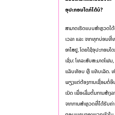
ອຸປະກອນໃດກໍໄດ້ບໍ?
ສາມາດເຮັດແບບສຳຫຼວດໄດ້
ເວລາ ແລະ ຈາກທຸກບ່ອນທີ່ທ
ອາໄສຢູ່, ໂດຍໃຊ້ອຸປະກອນໃດກ
ເຊັ່ນ: ໂທລະສັບສະມາດໂຟນ,
ແລັບທັອບ ຫຼື ແທັບເລັດ. ທ
ພຽງແຕ່ຕ້ອງການເຊື່ອມຕໍ່ອິ
ເນັດ ເພື່ອເລີ່ມຕົ້ນການສ້າງລ
ຈາກການສໍາຫຼວດທີ່ໄດ້ຮັບຄ່າ
ຕອບແທນຂອງພວກເຮົາໃນ