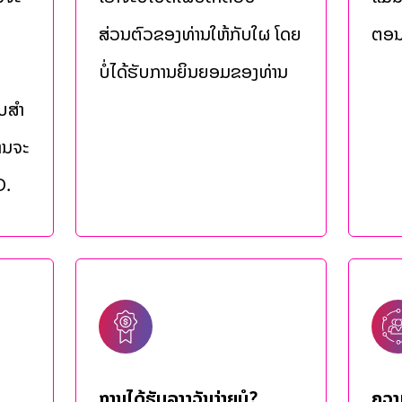
ສ່ວນຕົວຂອງທ່ານໃຫ້ກັບໃຜ ໂດຍ
ຕອນນ
ບໍ່ໄດ້ຮັບການຍິນຍອມຂອງທ່ານ
ບສໍາ
່ານຈະ
D.
ການໄດ້ຮັບລາງວັນງ່າຍບໍ?
ຄວາ