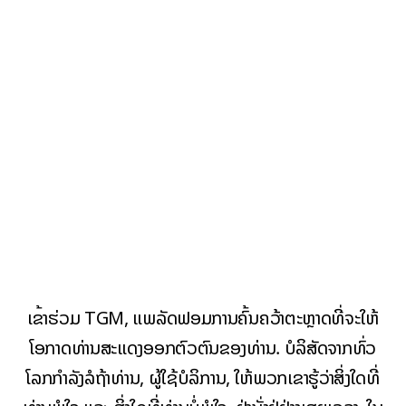
ເຂົ້າຮ່ວມ TGM, ແພລັດຟອມການຄົ້ນຄວ້າຕະຫຼາດທີ່ຈະໃຫ້
ໂອກາດທ່ານສະແດງອອກຕົວຕົນຂອງທ່ານ. ບໍລິສັດຈາກທົ່ວ
ໂລກກໍາລັງລໍຖ້າທ່ານ, ຜູ້ໃຊ້ບໍລິການ, ໃຫ້ພວກເຂົາຮູ້ວ່າສິ່ງໃດທີ່