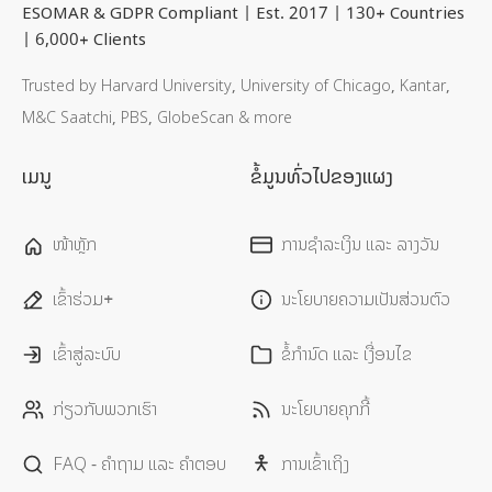
ESOMAR & GDPR Compliant | Est. 2017 | 130+ Countries
| 6,000+ Clients
Trusted by Harvard University, University of Chicago, Kantar,
M&C Saatchi, PBS, GlobeScan & more
ເມນູ
ຂໍ້ມູນທົ່ວໄປຂອງແຜງ
ໜ້າຫຼັກ
ການຊຳລະເງິນ ແລະ ລາງວັນ
ເຂົ້າຮ່ວມ+
ນະໂຍບາຍຄວາມເປັນສ່ວນຕົວ
ເຂົ້າສູ່ລະບົບ
ຂໍ້ກໍານົດ ແລະ ເງື່ອນໄຂ
ກ່ຽວກັບພວກເຮົາ
ນະໂຍບາຍຄຸກກີ້
FAQ - ຄໍາຖາມ ແລະ ຄໍາຕອບ
ການເຂົ້າເຖິງ