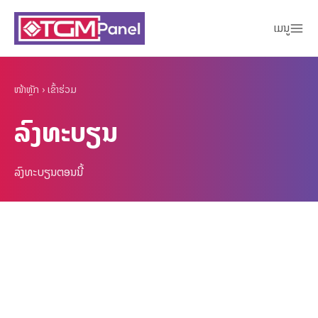
ເມນູ
ໜ້າຫຼັກ
›
ເຂົ້າຮ່ວມ
ລົງທະບຽນ
ລົງທະບຽນຕອນນີ້