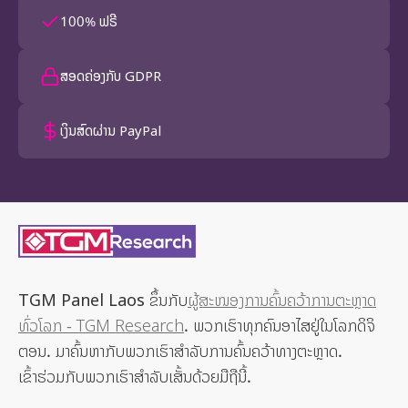
100% ຟຣີ
ສອດຄ່ອງກັບ GDPR
ເງິນສົດຜ່ານ PayPal
TGM Panel Laos
ຂຶ້ນກັບ
ຜູ້ສະໜອງການຄົ້ນຄວ້າການຕະຫຼາດ
ທົ່ວໂລກ - TGM Research
. ພວກເຮົາທຸກຄົນອາໄສຢູ່ໃນໂລກດິຈິ
ຕອນ. ມາຄົ້ນຫາກັບພວກເຮົາສຳລັບການຄົ້ນຄວ້າທາງຕະຫຼາດ.
ເຂົ້າຮ່ວມກັບພວກເຮົາສໍາລັບເສັ້ນດ້ວຍມືຖືນີ້.