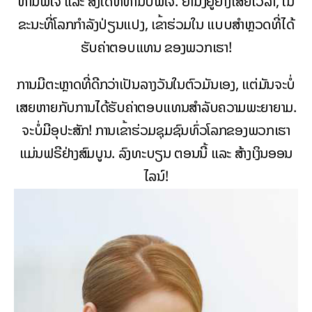
ທ່ານພໍໃຈ ແລະ ສິ່ງໃດທີ່ທ່ານບໍ່ພໍໃຈ. ຢ່ານັ່ງຢູ່ຢ່າງເສຍເວລາ, ໃນ
ຂະນະທີ່ໂລກກຳລັງປ່ຽນແປງ, ເຂົ້າຮ່ວມໃນ ແບບສຳຫຼວດທີ່ໄດ້
ຮັບຄ່າຕອບແທນ ຂອງພວກເຮົາ!
ການມີຕະຫຼາດທີ່ດີກວ່າເປັນລາງວັນໃນຕົວມັນເອງ, ແຕ່ມັນຈະບໍ່
ເສຍຫາຍກັບການໄດ້ຮັບຄ່າຕອບແທນສໍາລັບຄວາມພະຍາຍາມ.
ຈະບໍ່ມີອຸປະສັກ! ການເຂົ້າຮ່ວມຊຸມຊົນທົ່ວໂລກຂອງພວກເຮົາ
ແມ່ນຟຣີຢ່າງສົມບູນ. ລົງທະບຽນ ຕອນນີ້ ແລະ ສ້າງເງິນອອນ
ໄລນ໌!