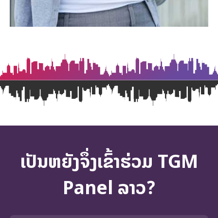
ເປັນຫຍັງຈຶ່ງເຂົ້າຮ່ວມ TGM
Panel ລາວ?