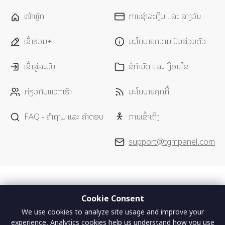
ໜ້າຫຼັກ
ການຊຳລະເງິນ ແລະ ລາງວັນ
ເຂົ້າຮ່ວມ+
ນະໂຍບາຍຄວາມເປັນສ່ວນຕົວ
ເຂົ້າສູ່ລະບົບ
ຂໍ້ກໍານົດ ແລະ ເງື່ອນໄຂ
ກ່ຽວກັບພວກເຮົາ
ນະໂຍບາຍຄຸກກີ້
FAQ - ຄໍາຖາມ ແລະ ຄໍາຕອບ
ການເຂົ້າເຖິງ
support@tgmpanel.com
Cookie Consent
We use cookies to analyze site usage and improve your
experience. Analytics cookies help us understand how you use