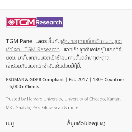
TGM Panel Laos
ຂຶ້ນກັບ
ຜູ້ສະໜອງການຄົ້ນຄວ້າການຕະຫຼາດ
ທົ່ວໂລກ - TGM Research
. ພວກເຮົາທຸກຄົນອາໄສຢູ່ໃນໂລກດິຈິ
ຕອນ. ມາຄົ້ນຫາກັບພວກເຮົາສຳລັບການຄົ້ນຄວ້າທາງຕະຫຼາດ.
ເຂົ້າຮ່ວມກັບພວກເຮົາສໍາລັບເສັ້ນດ້ວຍມືຖືນີ້.
ESOMAR & GDPR Compliant | Est. 2017 | 130+ Countries
| 6,000+ Clients
Trusted by Harvard University, University of Chicago, Kantar,
M&C Saatchi, PBS, GlobeScan & more
ເມນູ
ຂໍ້ມູນທົ່ວໄປຂອງແຜງ